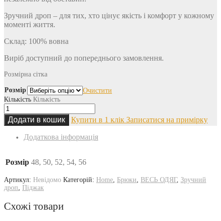
Зручний дроп – для тих, хто цінує якість і комфорт у кожному
моменті життя.
Склад: 100% вовна
Виріб доступний до попереднього замовлення.
Розмірна сітка
Розмір
Очистити
Кількість
Кількість
Додати в кошик
Купити в 1 клік
Записатися на примірку
Додаткова інформація
Розмір
48, 50, 52, 54, 56
Артикул:
Невідомо
Категорій:
Home
,
Брюки
,
ВЕСЬ ОДЯГ
,
Зручний
дроп
,
Піджак
Схожі товари