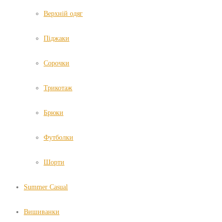
Верхній одяг
Піджаки
Сорочки
Трикотаж
Брюки
Футболки
Шорти
Summer Casual
Вишиванки