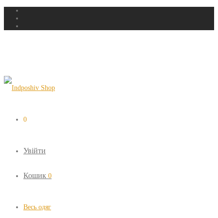
0
Увійти
Кошик
0
Весь одяг