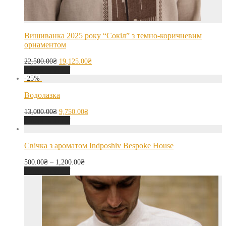
Вишиванка 2025 року “Сокіл” з темно-коричневим
орнаментом
22,500.00
₴
19,125.00
₴
Оберіть опції
-
25
%
Водолазка
13,000.00
₴
9,750.00
₴
Оберіть опції
Свічка з ароматом Indposhiv Bespoke House
500.00
₴
–
1,200.00
₴
Оберіть опції