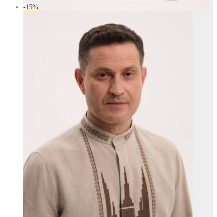
-
15
%