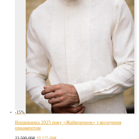
-
15
%
Вишиванка 2025 року «Жайворонок» з молочним
орнаментом
22,500.00
₴
19,125.00
₴