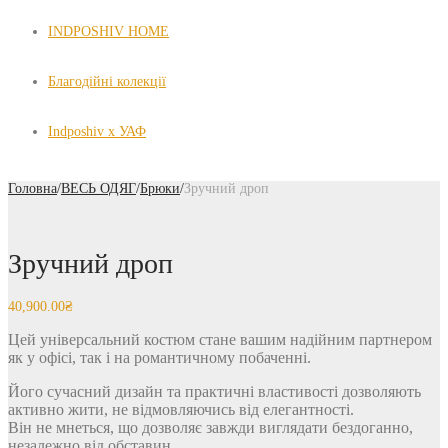
INDPOSHIV HOME
Благодійні колекції
Indposhiv x УАФ
Головна
/
ВЕСЬ ОДЯГ
/
Брюки
/
Зручний дроп
Зручний дроп
40,900.00
₴
Цей універсальний костюм стане вашим надійним партнером
як у офісі, так і на романтичному побаченні.
Його сучасний дизайн та практичні властивості дозволяють
активно жити, не відмовляючись від елегантності.
Він не мнеться, що дозволяє завжди виглядати бездоганно,
незалежно від обставин.