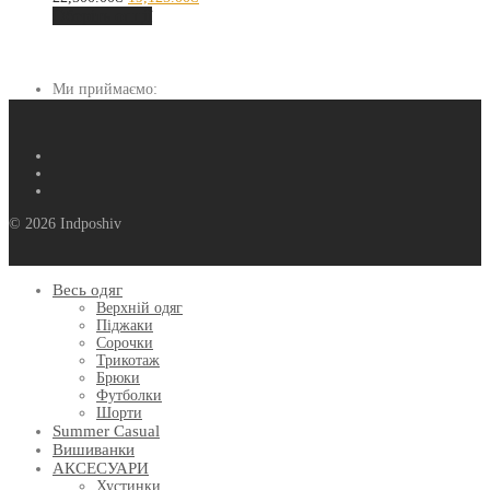
Оберіть опції
Ми приймаємо:
© 2026 Indposhiv
Весь одяг
Верхній одяг
Піджаки
Сорочки
Трикотаж
Брюки
Футболки
Шорти
Summer Casual
Вишиванки
АКСЕСУАРИ
Хустинки