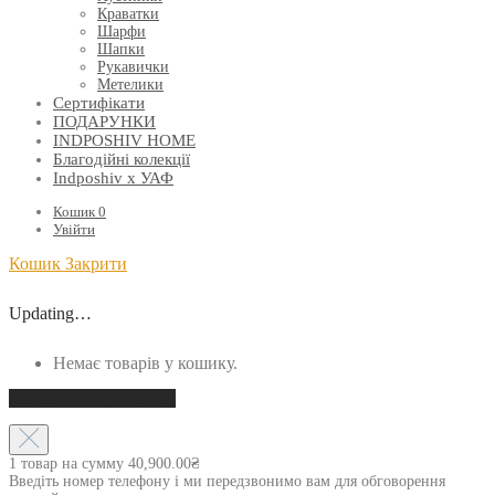
Краватки
Шарфи
Шапки
Рукавички
Метелики
Сертифікати
ПОДАРУНКИ
INDPOSHIV HOME
Благодійні колекції
Indposhiv x УАФ
Кошик
0
Увійти
Кошик
Закрити
Updating…
Немає товарів у кошику.
Продовжити покупки
1 товар на сумму
40,900.00
₴
Введіть номер телефону і ми передзвонимо вам для обговорення