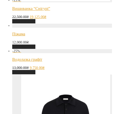
-
15
%
Вишиванка “Снігурі”
22,500.00
₴
19,125.00
₴
Оберіть опції
Піжама
12,000.00
₴
Оберіть опції
-
25
%
Водолазка графіт
13,000.00
₴
9,750.00
₴
Оберіть опції