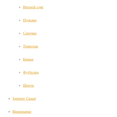
Верхній одяг
Піджаки
Сорочки
Трикотаж
Брюки
Футболки
Шорти
Summer Casual
Вишиванки