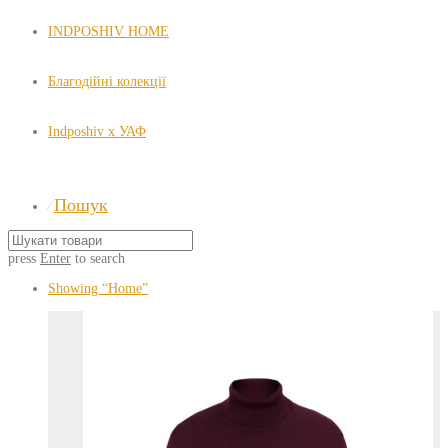
INDPOSHIV HOME
Благодійні колекції
Indposhiv x УАФ
Пошук
⁄
press
Enter
to search
Showing
“Home”