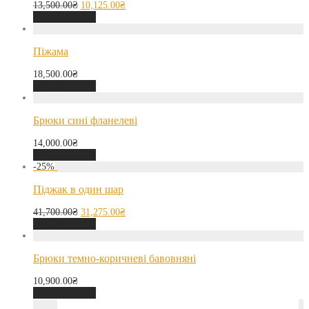
13,500.00
₴
10,125.00
₴
Оберіть опції
Піжама
18,500.00
₴
Оберіть опції
Брюки сині фланелеві
14,000.00
₴
Оберіть опції
-
25
%
Піджак в один шар
41,700.00
₴
31,275.00
₴
Оберіть опції
Брюки темно-коричневі бавовняні
10,900.00
₴
Оберіть опції