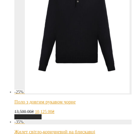
-
25
%
Поло з довгим рукавом чорне
13,500.00
₴
10,125.00
₴
Оберіть опції
-
35
%
Жилет світло-коричневий на блискавці