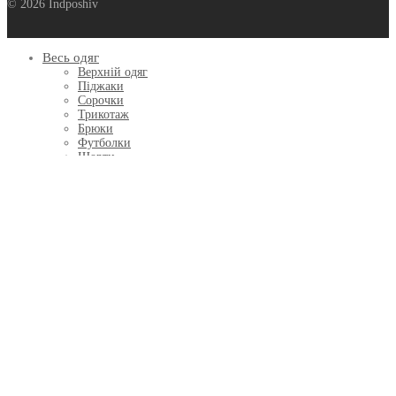
© 2026 Indposhiv
Весь одяг
Верхній одяг
Піджаки
Сорочки
Трикотаж
Брюки
Футболки
Шорти
Summer Casual
Вишиванки
АКСЕСУАРИ
Хустинки
Краватки
Шарфи
Шапки
Рукавички
Метелики
Сертифікати
ПОДАРУНКИ
INDPOSHIV HOME
Благодійні колекції
Indposhiv x УАФ
Кошик
0