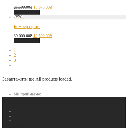
21,500.00
₴
13,975.00
₴
Оберіть опції
-
35
%
Бомбер сірий
30,000.00
₴
19,500.00
₴
Оберіть опції
1
2
3
Завантажити ще
All products loaded.
Ми приймаємо: