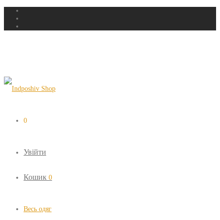
0
Увійти
Кошик
0
Весь одяг