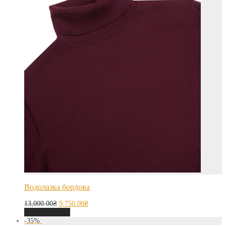
Водолазка бордова
13,000.00
₴
9,750.00
₴
Оберіть опції
-
35
%