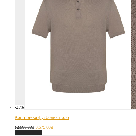
-
25
%
Коричнева футболка поло
12,900.00
₴
9,675.00
₴
Оберіть опції