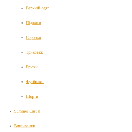
Верхній одяг
Піджаки
Сорочки
Трикотаж
Брюки
Футболки
Шорти
Summer Casual
Вишиванки