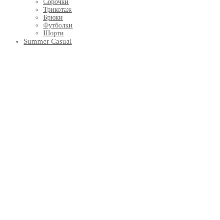
Сорочки
Трикотаж
Брюки
Футболки
Шорти
Summer Casual
Вишиванки
АКСЕСУАРИ
Хустинки
Краватки
Шарфи
Шапки
Рукавички
Метелики
Сертифікати
ПОДАРУНКИ
INDPOSHIV HOME
Благодійні колекції
Indposhiv x УАФ
Кошик
0
Увійти
Кошик
Закрити
Updating…