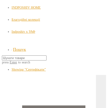
INDPOSHIV HOME
Благодійні колекції
Indposhiv x УАФ
Пошук
⁄
press
Enter
to search
Showing
“Сертифікати”