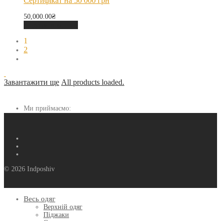
Сертифікат на 50 000 грн
50,000.00
₴
Додати в кошик
1
2
Завантажити ще
All products loaded.
Ми приймаємо:
© 2026 Indposhiv
Весь одяг
Верхній одяг
Піджаки