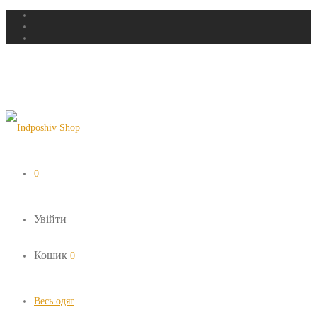
0
Увійти
Кошик
0
Весь одяг