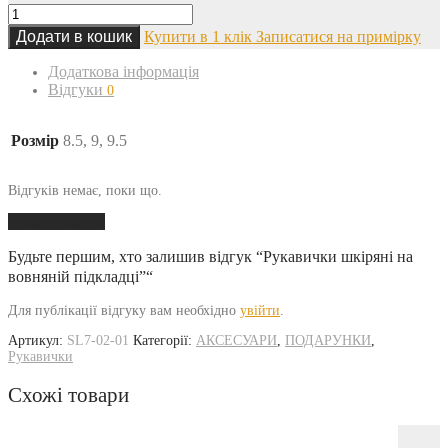
Додати в кошик
Купити в 1 клік
Записатися на примірку
Додаткова інформація
Відгуки
0
Розмір
8.5, 9, 9.5
Відгуків немає, поки що.
Додати відгук
Будьте першим, хто залишив відгук “Рукавички шкіряні на
вовняній підкладці”“
Для публікації відгуку вам необхідно
увійти
.
Артикул:
SL7-02-01
Категорії:
АКСЕСУАРИ
,
ПОДАРУНКИ
,
Рукавички
Схожі товари