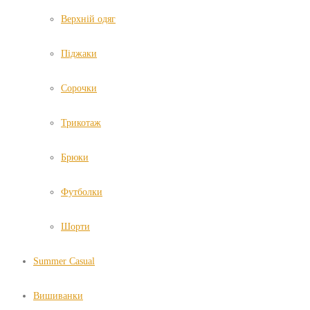
Верхній одяг
Піджаки
Сорочки
Трикотаж
Брюки
Футболки
Шорти
Summer Casual
Вишиванки