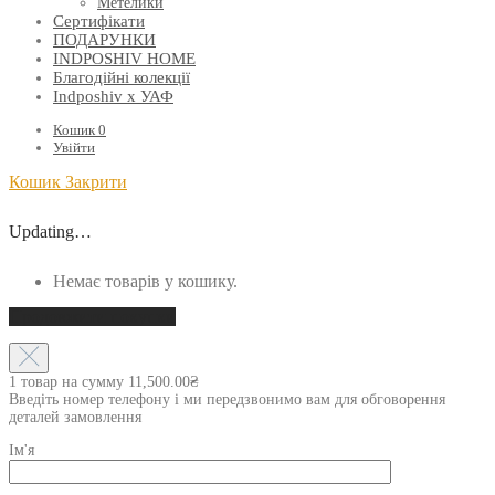
Метелики
Сертифікати
ПОДАРУНКИ
INDPOSHIV HOME
Благодійні колекції
Indposhiv x УАФ
Кошик
0
Увійти
Кошик
Закрити
Updating…
Немає товарів у кошику.
Продовжити покупки
1 товар на сумму
11,500.00
₴
Введіть номер телефону і ми передзвонимо вам для обговорення
деталей замовлення
Ім'я