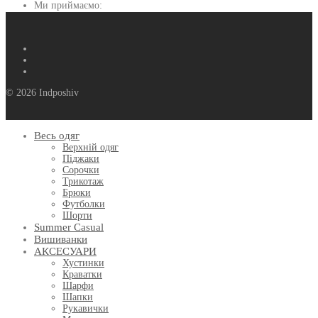
Ми приймаємо:
© 2026 Indposhiv
Весь одяг
Верхній одяг
Піджаки
Сорочки
Трикотаж
Брюки
Футболки
Шорти
Summer Casual
Вишиванки
АКСЕСУАРИ
Хустинки
Краватки
Шарфи
Шапки
Рукавички