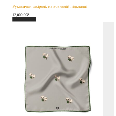
Рукавички шкіряні, на вовняній підкладці
12,000.00
₴
Оберіть опції