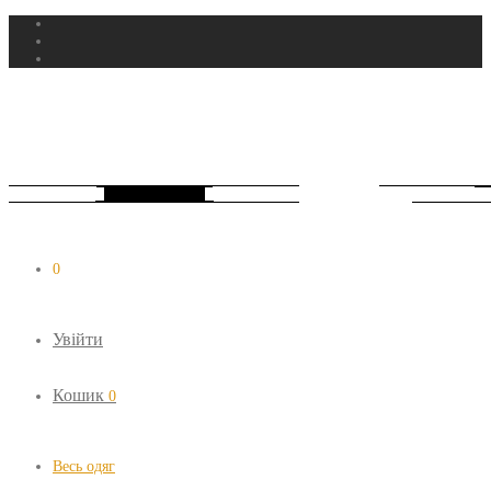
0
Увійти
Кошик
0
Весь одяг