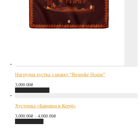
Нагрудна хустка з шовку “Bespoke House”
3,000.00
₴
Додати в кошик
Хустинка «Бавовна в Керчі»
3,000.00
₴
–
4,000.00
₴
Оберіть опції