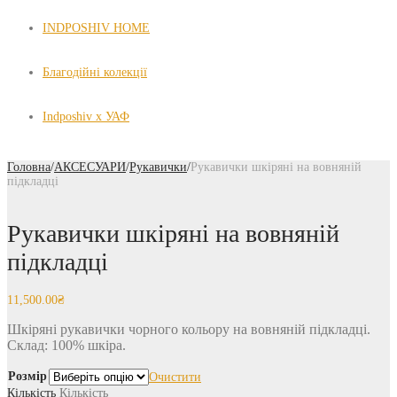
INDPOSHIV HOME
Благодійні колекції
Indposhiv x УАФ
Головна
/
АКСЕСУАРИ
/
Рукавички
/
Рукавички шкіряні на вовняній
підкладці
Рукавички шкіряні на вовняній
підкладці
11,500.00
₴
Шкіряні рукавички чорного кольору на вовняній підкладці.
Склад: 100% шкіра.
Розмір
Очистити
Кількість
Кількість