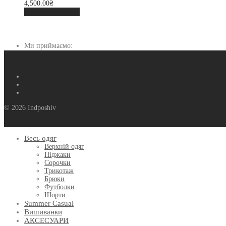
4,500.00
₴
Додати в кошик
Ми приймаємо:
© 2026 Indposhiv
Весь одяг
Верхній одяг
Піджаки
Сорочки
Трикотаж
Брюки
Футболки
Шорти
Summer Casual
Вишиванки
АКСЕСУАРИ