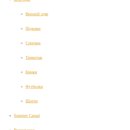
Верхній одяг
Піджаки
Сорочки
Трикотаж
Брюки
Футболки
Шорти
Summer Casual