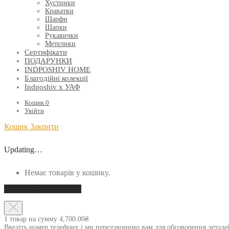
Хустинки
Краватки
Шарфи
Шапки
Рукавички
Метелики
Сертифікати
ПОДАРУНКИ
INDPOSHIV HOME
Благодійні колекції
Indposhiv x УАФ
Кошик
0
Увійти
Кошик
Закрити
Updating…
Немає товарів у кошику.
Продовжити покупки
1 товар на сумму
4,700.00
₴
Введіть номер телефону і ми передзвонимо вам для обговорення детал