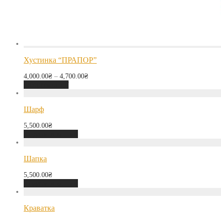
Хустинка “ПРАПОР”
4,000.00
₴
–
4,700.00
₴
Оберіть опції
Шарф
5,500.00
₴
Додати в кошик
Шапка
5,500.00
₴
Додати в кошик
Краватка