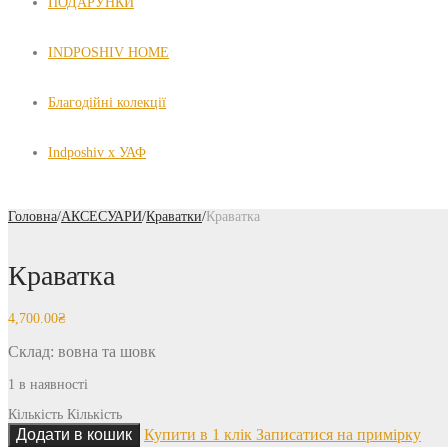
ПОДАРУНКИ
INDPOSHIV HOME
Благодійні колекції
Indposhiv x УАФ
Головна
/
АКСЕСУАРИ
/
Краватки
/
Краватка
Краватка
4,700.00
₴
Склад: вовна та шовк
1 в наявності
Кількість
Кількість
Додати в кошик
Купити в 1 клік
Записатися на примірку