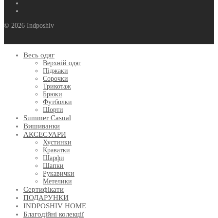
© 2026 Indposhiv
Весь одяг
Верхній одяг
Піджаки
Сорочки
Трикотаж
Брюки
Футболки
Шорти
Summer Casual
Вишиванки
АКСЕСУАРИ
Хустинки
Краватки
Шарфи
Шапки
Рукавички
Метелики
Сертифікати
ПОДАРУНКИ
INDPOSHIV HOME
Благодійні колекції