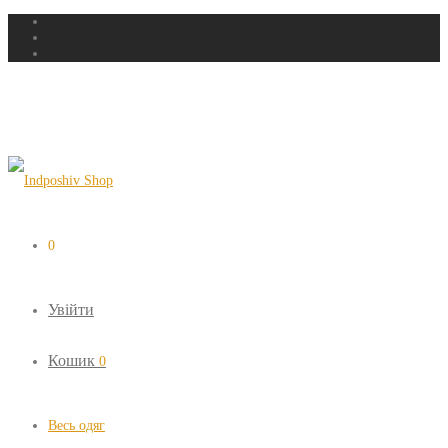
0
Увійти
Кошик
0
Весь одяг