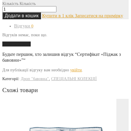
Кількість
Кількість
Додати в кошик
Купити в 1 клік
Записатися на примірку
Відгуки
0
Відгуків немає, поки що.
Додати відгук
Будьте першим, хто залишив відгук “Сертифікат «Піджак з
бавовни»”“
Для публікації відгуку вам необхідно
увійти
.
Категорії:
Дроп "бавовна"
,
СПЕЦІАЛЬНІ КОЛЕКЦІЇ
Схожі товари