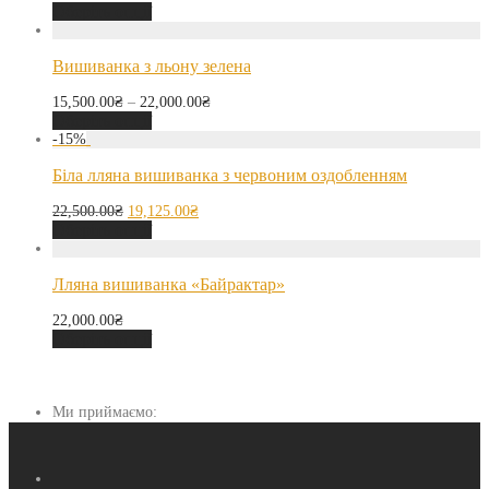
Оберіть опції
Вишиванка з льону зелена
15,500.00
₴
–
22,000.00
₴
Оберіть опції
-
15
%
Біла лляна вишиванка з червоним оздобленням
22,500.00
₴
19,125.00
₴
Оберіть опції
Лляна вишиванка «Байрактар»
22,000.00
₴
Оберіть опції
Ми приймаємо: