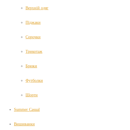
Верхній одяг
Піджаки
Сорочки
Трикотаж
Брюки
Футболки
Шорти
Summer Casual
Вишиванки