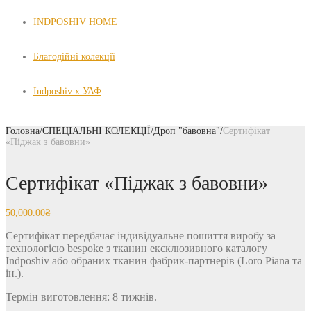
INDPOSHIV HOME
Благодійні колекції
Indposhiv x УАФ
Головна
/
СПЕЦІАЛЬНІ КОЛЕКЦІЇ
/
Дроп "бавовна"
/
Сертифікат
«Піджак з бавовни»
Сертифікат «Піджак з бавовни»
50,000.00
₴
Сертифікат передбачає індивідуальне пошиття виробу за
технологією bespoke з тканин ексклюзивного каталогу
Indposhiv або обраних тканин фабрик-партнерів (Loro Piana та
ін.).
Термін виготовлення: 8 тижнів.