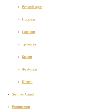
Верхній одяг
Піджаки
Сорочки
Трикотаж
Брюки
Футболки
Шорти
Summer Casual
Вишиванки