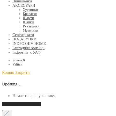
Вишиванки
АКСЕСУАРИ
Хустинки
Краватки
Шарфи
Шапки
Рукавички
Метелики
Сертифікати
ПОДАРУНКИ
INDPOSHIV HOME
Благодійні колекції
Indposhiv x УАФ
Кошик
0
Увійти
Кошик
Закрити
Updating…
Немає товарів у кошику.
Продовжити покупки