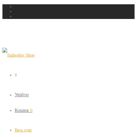
0
Увійти
Кошик
0
Весь одяг