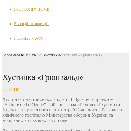
INDPOSHIV HOME
Благодійні колекції
Indposhiv x УАФ
Головна
/
АКСЕСУАРИ
/
Хустинки
/
Хустинка «Грюнвальд»
Хустинка «Грюнвальд»
3,500.00
₴
Хустинка є частиною колаборації Indposhiv із проектом
“Victoire de la Dignité”. 500 грн з кожної купленої хустинки
йдуть на закриття нагальних потреб Головного військового
клінічного госпіталю Міністерства оборони України та
мобільних військових госпіталів.
Хустинка з зображенням картини Олексія Аполлонова