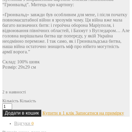
“Грюнвальд”. Митець про картину:
«Грюнвальд» завжди був особливим для мене, і після початку
повномасштабної війни я зрозумів чому. Ця війна вже мала
багато визначних битв: і героїчна оборона Маріуполя, і
відвоювання північних областей, і Бахмут з Вугледаром… Але
головна вирішальна битва ще попереду, у якій Україна
неодмінно переможе. І так само, як і Грюнвальдська битва,
наша війна остаточно знищить міф про нібито могутність
армії ворога.”
Склад: 100% шовк
Розмір: 29х29 см
2 в наявності
Кількість
Кількість
Додати в кошик
Купити в 1 клік
Записатися на примірку
Відгуки
0