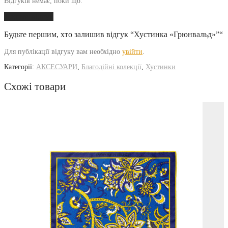
Відгуків немає, поки що.
Додати відгук
Будьте першим, хто залишив відгук “Хустинка «Грюнвальд»”“
Для публікації відгуку вам необхідно
увійти
.
Категорії:
АКСЕСУАРИ
,
Благодійні колекції
,
Хустинки
Схожі товари