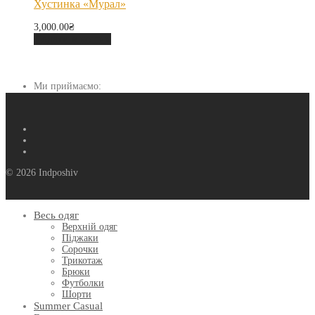
Хустинка «Мурал»
3,000.00
₴
Додати в кошик
Ми приймаємо:
© 2026 Indposhiv
Весь одяг
Верхній одяг
Піджаки
Сорочки
Трикотаж
Брюки
Футболки
Шорти
Summer Casual