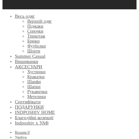
Весь одяг
Верхній одяг
Піджаки
Сорочки
Трикотаж
Брюки
Футболки
Шорти
Summer Casual
Вишиванки
АКСЕСУАРИ
Хустинки
Краватки
Шарфи
Шапки
Рукавички
Метелики
Сертифікати
ПОДАРУНКИ
INDPOSHIV HOME
Благодійні колекції
Indposhiv x УАФ
Кошик
0
Увійти