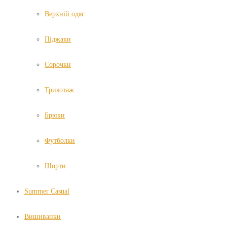
Верхній одяг
Піджаки
Сорочки
Трикотаж
Брюки
Футболки
Шорти
Summer Casual
Вишиванки