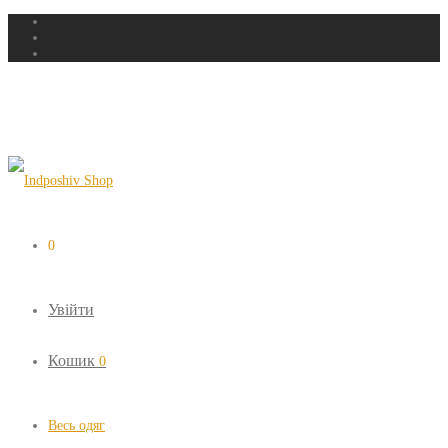
0
Увійти
Кошик
0
Весь одяг