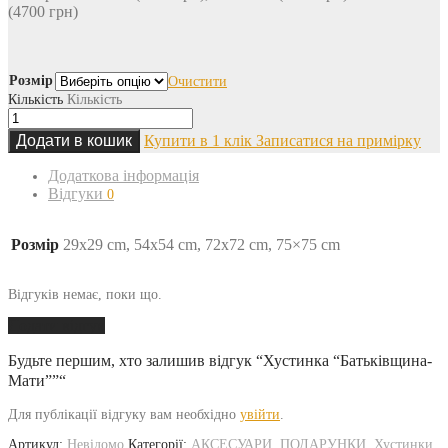
(4700 грн)
Розмір
Очистити
Кількість
Кількість
Додати в кошик
Купити в 1 клік
Записатися на примірку
Додаткова інформація
Відгуки
0
Розмір
29х29 cm, 54х54 cm, 72х72 cm, 75×75 cm
Відгуків немає, поки що.
Додати відгук
Будьте першим, хто залишив відгук “Хустинка “Батьківщина-
Мати””“
Для публікації відгуку вам необхідно
увійти
.
Артикул:
Невідомо
Категорії:
АКСЕСУАРИ
,
ПОДАРУНКИ
,
Хустинки