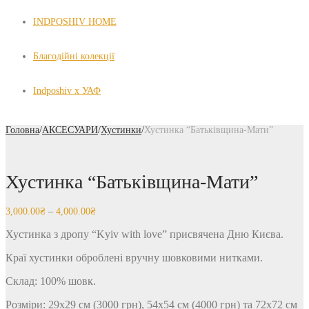
INDPOSHIV HOME
Благодійні колекції
Indposhiv x УАФ
Головна
/
АКСЕСУАРИ
/
Хустинки
/
Хустинка “Батьківщина-Мати”
Хустинка “Батьківщина-Мати”
3,000.00
₴
–
4,000.00
₴
Хустинка з дропу “Kyiv with love” присвячена Дню Києва.
Краї хустинки оброблені вручну шовковими нитками.
Склад: 100% шовк.
Розміри: 29х29 см (3000 грн), 54х54 см (4000 грн) та 72х72 см