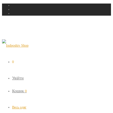
0
Увійти
Кошик
0
Весь одяг