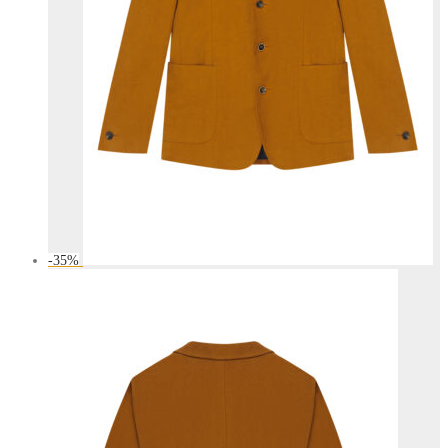
-
35
%