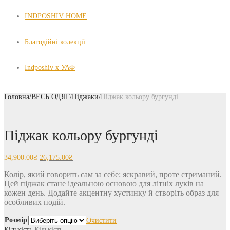
INDPOSHIV HOME
Благодійні колекції
Indposhiv x УАФ
Головна
/
ВЕСЬ ОДЯГ
/
Піджаки
/
Піджак кольору бургунді
Піджак кольору бургунді
34,900.00
₴
26,175.00
₴
Колір, який говорить сам за себе: яскравий, проте стриманий.
Цей піджак стане ідеальною основою для літніх луків на
кожен день. Додайте акцентну хустинку й створіть образ для
особливих подій.
Розмір
Очистити
Кількість
Кількість