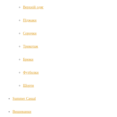
Верхній одяг
Піджаки
Сорочки
Трикотаж
Брюки
Футболки
Шорти
Summer Casual
Вишиванки