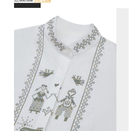
12,900.00
₴
9,675.00
₴
Оберіть опції