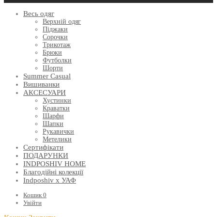
Весь одяг
Верхній одяг
Піджаки
Сорочки
Трикотаж
Брюки
Футболки
Шорти
Summer Casual
Вишиванки
АКСЕСУАРИ
Хустинки
Краватки
Шарфи
Шапки
Рукавички
Метелики
Сертифікати
ПОДАРУНКИ
INDPOSHIV HOME
Благодійні колекції
Indposhiv x УАФ
Кошик
0
Увійти