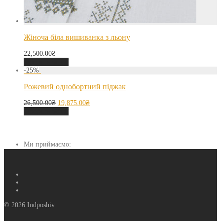
Жіноча біла вишиванка з льону
22,500.00
₴
Оберіть опції
-
25
%
Рожевий однобортний піджак
26,500.00
₴
19,875.00
₴
Оберіть опції
Ми приймаємо:
© 2026 Indposhiv