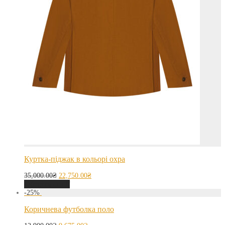
Куртка-піджак в кольорі охра
35,000.00
₴
22,750.00
₴
Оберіть опції
-
25
%
Коричнева футболка поло