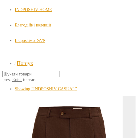
INDPOSHIV HOME
Благодійні колекції
Indposhiv x УАФ
Пошук
⁄
press
Enter
to search
Showing
“INDPOSHIV CASUAL”