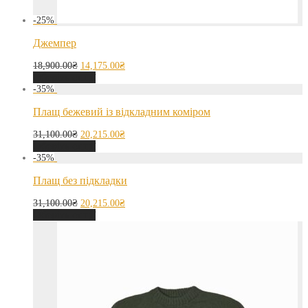
-
25
%
Джемпер
18,900.00
₴
14,175.00
₴
Оберіть опції
-
35
%
Плащ бежевий із відкладним коміром
31,100.00
₴
20,215.00
₴
Оберіть опції
-
35
%
Плащ без підкладки
31,100.00
₴
20,215.00
₴
Оберіть опції