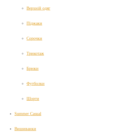
Верхній одяг
Піджаки
Сорочки
Трикотаж
Брюки
Футболки
Шорти
Summer Casual
Вишиванки