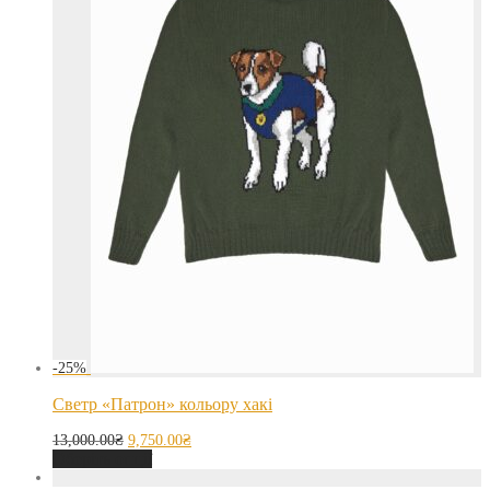
-
25
%
Светр «Патрон» кольору хакі
13,000.00
₴
9,750.00
₴
Оберіть опції