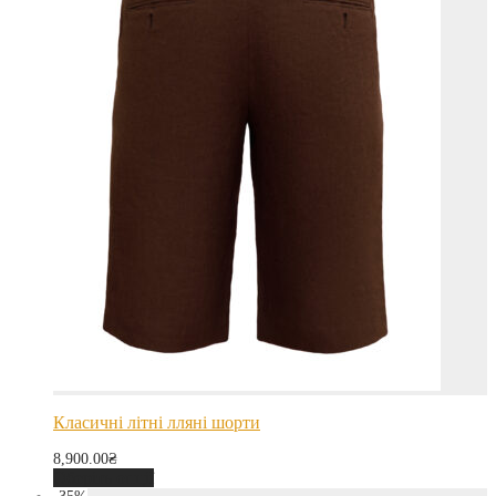
Класичні літні лляні шорти
8,900.00
₴
Оберіть опції