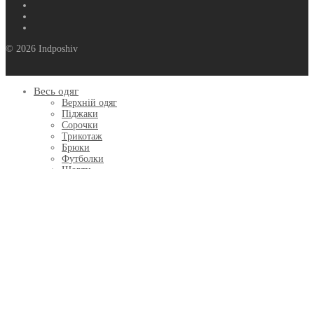
© 2026 Indposhiv
Весь одяг
Верхній одяг
Піджаки
Сорочки
Трикотаж
Брюки
Футболки
Шорти
Summer Casual
Вишиванки
АКСЕСУАРИ
Хустинки
Краватки
Шарфи
Шапки
Рукавички
Метелики
Сертифікати
ПОДАРУНКИ
INDPOSHIV HOME