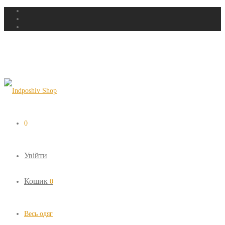
0
Увійти
Кошик
0
Весь одяг