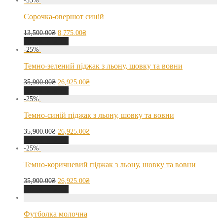
-
35
%
Сорочка-овершот синій
13,500.00
₴
8,775.00
₴
Оберіть опції
-
25
%
Темно-зелений піджак з льону, шовку та вовни
35,900.00
₴
26,925.00
₴
Оберіть опції
-
25
%
Темно-синій піджак з льону, шовку та вовни
35,900.00
₴
26,925.00
₴
Оберіть опції
-
25
%
Темно-коричневий піджак з льону, шовку та вовни
35,900.00
₴
26,925.00
₴
Оберіть опції
Футболка молочна