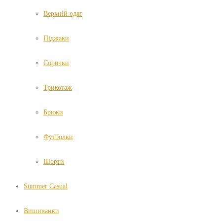
Верхній одяг
Піджаки
Сорочки
Трикотаж
Брюки
Футболки
Шорти
Summer Casual
Вишиванки