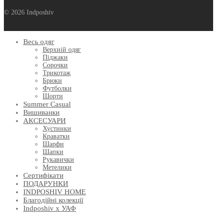
© 2026 Indposhiv
Весь одяг
Верхній одяг
Піджаки
Сорочки
Трикотаж
Брюки
Футболки
Шорти
Summer Casual
Вишиванки
АКСЕСУАРИ
Хустинки
Краватки
Шарфи
Шапки
Рукавички
Метелики
Сертифікати
ПОДАРУНКИ
INDPOSHIV HOME
Благодійні колекції
Indposhiv x УАФ