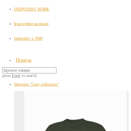
INDPOSHIV HOME
Благодійні колекції
Indposhiv x УАФ
Пошук
⁄
press
Enter
to search
Showing
“Cosy collection”