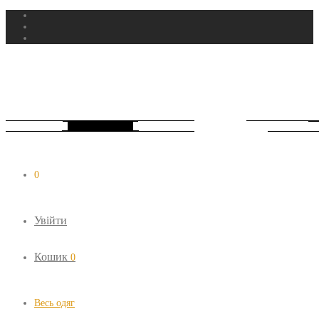
0
Увійти
Кошик
0
Весь одяг