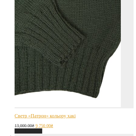
Светр «Патрон» кольору хакі
13,000.00
₴
9,750.00
₴
Оберіть опції